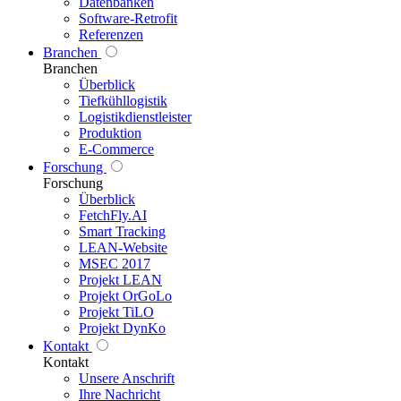
Datenbanken
Software-Retrofit
Referenzen
Branchen
Branchen
Überblick
Tiefkühllogistik
Logistikdienstleister
Produktion
E-Commerce
Forschung
Forschung
Überblick
FetchFly.AI
Smart Tracking
LEAN-Website
MSEC 2017
Projekt LEAN
Projekt OrGoLo
Projekt TiLO
Projekt DynKo
Kontakt
Kontakt
Unsere Anschrift
Ihre Nachricht